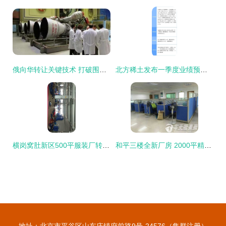
俄向华转让关键技术 打破围堵的破局之举与我国发展新机遇
北方稀土发布一季度业绩预增公告，净利润同比预计增长96.78%至122.59%，技术转让成关键驱动
横岗窝肚新区500平服装厂转让与技术升级机遇
和平三楼全新厂房 2000平精装整层，免转让费，技术转让待启