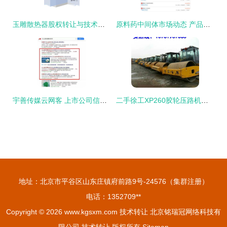
玉雕散热器股权转让与技术发展趋势及行业投资前景预测
原料药中间体市场动态 产品求购、定制合成与技术转让的协同发展
宇善传媒云网客 上市公司信赖之选，技术转让引领未来机遇
二手徐工XP260胶轮压路机转让与技术转让价格解析
地址：北京市平谷区山东庄镇府前路9号-24576（集群注册）
电话：1352709**
Copyright © 2026
www.kgsxm.com
技术转让
北京铭瑞冠网络科技有