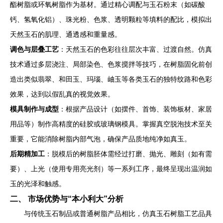
酯树脂或环氧树脂作为基材。通过精心调配与玉石粉末（如碳酸
钙、氢氧化铝）、珠光粉、色浆、透明颗粒等填料的配比，模拟出
天然玉石的肌理、通透感和重量感。
调色与层叠工艺
：天然玉石的色彩往往层次丰富、过渡自然。仿真
技术通过多层浇注、局部染色、色浆搅拌等技巧，在树脂固化前创
造出类似翡翠、和田玉、玛瑙、岫玉等各类玉石的独特纹路和色彩
效果，达到以假乱真的视觉效果。
模具制作与成型
：根据产品设计（如摆件、首饰、装饰板材、家居
用品等）制作高精度的硅胶或玻璃钢模具。掌握真空脱泡技术至关
重要，它能消除树脂内部气泡，确保产品质地纯净如真玉。
后期精加工
：脱模后的树脂胚体需经过打磨、抛光、雕刻（如有需
要）、上光（使用专用亮光剂）等一系列工序，最终呈现出温润如
玉的光泽和触感。
二、 市场优势与“本小利大”分析
与传统玉石制品或普通树脂产品相比，仿真玉石树脂工艺品具